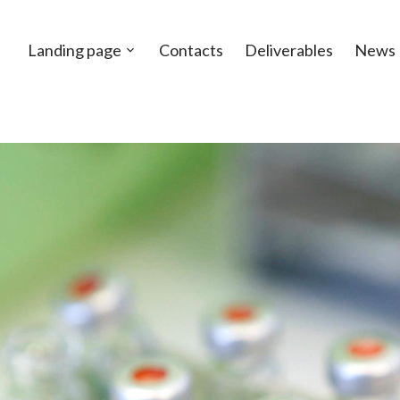
Landing page
Contacts
Deliverables
News
Open
sub-
menu