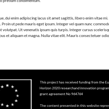
usto pretium condimentum.
ue, dui enim adipiscing lacus sit amet sagittis, libero enim vitae m
us. Proin ut pede mauris eget ipsum. Integer vel quam nunc commodo
 volutpat. Ut venenatis ipsum quis turpis. Integer cursus sceleris
bus et aliquam et magna. Nulla vitae elit. Mauris consectetuer odio
This project has received funding from the E
Horizon 2020 researchand innovation progr
grant agreement No 964764
The content presented in this website repre