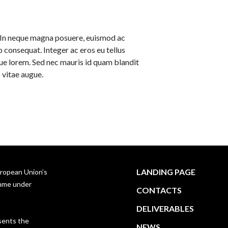
i. In neque magna posuere, euismod ac
 consequat. Integer ac eros eu tellus
que lorem. Sed nec mauris id quam blandit
 vitae augue.
LANDING PAGE
uropean Union’s
amme under
CONTACTS
DELIVERABLES
sents the
NEWS