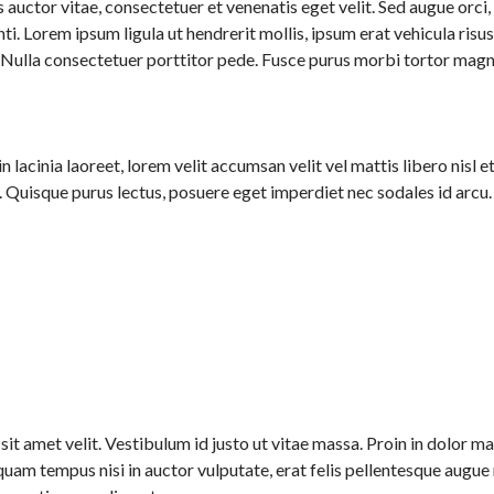
 auctor vitae, consectetuer et venenatis eget velit. Sed augue orci, l
nti. Lorem ipsum ligula ut hendrerit mollis, ipsum erat vehicula risu
 Nulla consectetuer porttitor pede. Fusce purus morbi tortor magna
 in lacinia laoreet, lorem velit accumsan velit vel mattis libero nis
a. Quisque purus lectus, posuere eget imperdiet nec sodales id arcu
it amet velit. Vestibulum id justo ut vitae massa. Proin in dolor 
am tempus nisi in auctor vulputate, erat felis pellentesque augue n