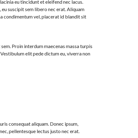
acinia eu tincidunt et eleifend nec lacus.
s, eu suscipit sem libero nec erat. Aliquam
 condimentum vel, placerat id blandit sit
l et sem. Proin interdum maecenas massa turpis
. Vestibulum elit pede dictum eu, viverra non
mauris consequat aliquam. Donec ipsum,
ec, pellentesque lectus justo nec erat.